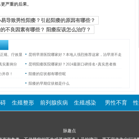
出更严重的后果。
小易导致男性阳痿？引起阳痿的原因有哪些？
的不良因素有哪些？ 阳痿应该怎么治疗？
正规、疗效显
昆明早泄医院哪家好？本地人强烈推荐这家，治早泄不走
弯路！
+真实案例分
昆明阳痿医院哪家好？2024最新口碑排名+真实患者推
荐！
力并存！
阳痿的症状都有哪些呢
阳痿的早期症状都是什么
障碍
生殖整形
前列腺疾病
生殖感染
男性不育
性
脉趣点