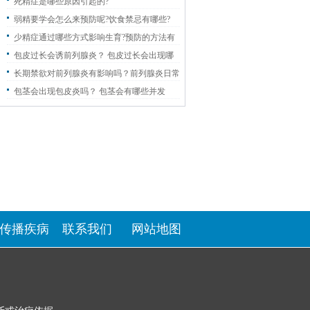
死精症是哪些原因引起的?
弱精要学会怎么来预防呢?饮食禁忌有哪些?
少精症通过哪些方式影响生育?预防的方法有
哪些?
包皮过长会诱前列腺炎？ 包皮过长会出现哪
些危害？
长期禁欲对前列腺炎有影响吗？前列腺炎日常
怎么护理？
包茎会出现包皮炎吗？ 包茎会有哪些并发
症？
传播疾病
联系我们
网站地图