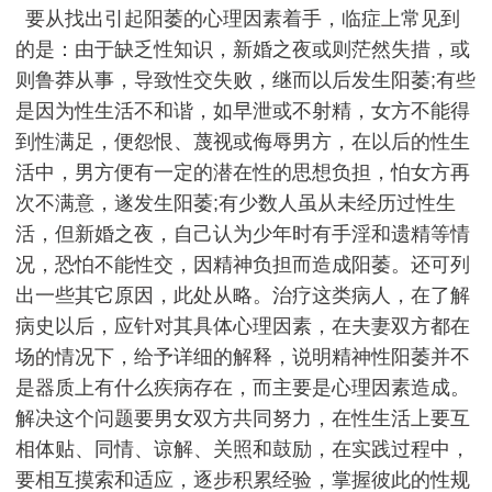
要从找出引起阳萎的心理因素着手，临症上常见到
的是：由于缺乏性知识，新婚之夜或则茫然失措，或
则鲁莽从事，导致性交失败，继而以后发生阳萎;有些
是因为性生活不和谐，如早泄或不射精，女方不能得
到性满足，便怨恨、蔑视或侮辱男方，在以后的性生
活中，男方便有一定的潜在性的思想负担，怕女方再
次不满意，遂发生阳萎;有少数人虽从未经历过性生
活，但新婚之夜，自己认为少年时有手淫和遗精等情
况，恐怕不能性交，因精神负担而造成阳萎。还可列
出一些其它原因，此处从略。治疗这类病人，在了解
病史以后，应针对其具体心理因素，在夫妻双方都在
场的情况下，给予详细的解释，说明精神性阳萎并不
是器质上有什么疾病存在，而主要是心理因素造成。
解决这个问题要男女双方共同努力，在性生活上要互
相体贴、同情、谅解、关照和鼓励，在实践过程中，
要相互摸索和适应，逐步积累经验，掌握彼此的性规