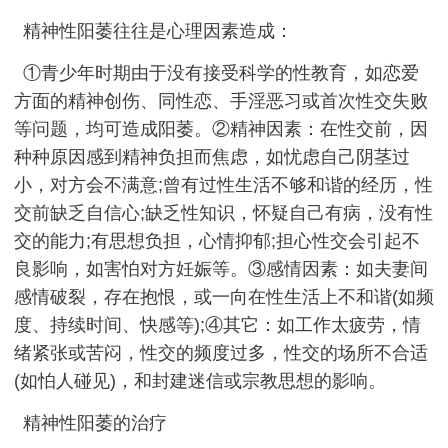
精神性阳萎往往是心理因素造成：
①青少年时期由于没有接受科学的性教育，如恋爱
方面的精神创伤、同性恋、手淫恶习或首次性交失败
等问题，均可造成阳萎。②精神因素：在性交前，因
种种原因感到精神负担而焦虑，如忧虑自己阴茎过
小，对方会不满意;曾有过性生活不够和谐的经历，性
交前缺乏自信心;缺乏性知识，怀疑自己有病，没有性
交的能力;有思想负担，心情抑郁;担心性交会引起不
良影响，如害怕对方妊娠等。③感情因素：如夫妻间
感情破裂，存在抱恨，或一向在性生活上不和谐(如频
度、持续时间、快感等);④其它：如工作太疲劳，情
绪紧张或苦闷，性交的频度过多，性交的场所不合适
(如怕人碰见)，和封建迷信或宗教思想的影响。
精神性阳萎的治疗