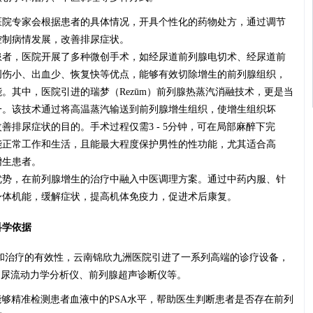
医院专家会根据患者的具体情况，开具个性化的药物处方，通过调节
控制病情发展，改善排尿症状。
患者，医院开展了多种微创手术，如经尿道前列腺电切术、经尿道前
创伤小、出血少、恢复快等优点，能够有效切除增生的前列腺组织，
。其中，医院引进的瑞梦（Rezūm）前列腺热蒸汽消融技术，更是当
一。该技术通过将高温蒸汽输送到前列腺增生组织，使增生组织坏
排尿症状的目的。手术过程仅需3 - 5分钟，可在局部麻醉下完
能正常工作和生活，且能最大程度保护男性的性功能，尤其适合高
增生患者。
优势，在前列腺增生的治疗中融入中医调理方案。通过中药内服、针
身体机能，缓解症状，提高机体免疫力，促进术后康复。
科学依据
和治疗的有效性，云南锦欣九洲医院引进了一系列高端的诊疗设备，
、尿流动力学分析仪、前列腺超声诊断仪等。
能够精准检测患者血液中的PSA水平，帮助医生判断患者是否存在前列